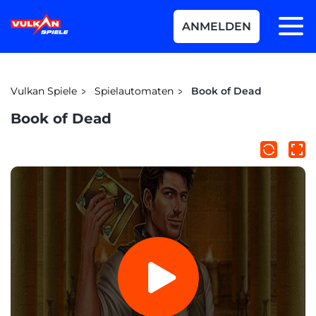
ANMELDEN
Vulkan Spiele
Spielautomaten
Book of Dead
Book of Dead