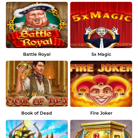
Battle Royal
5x Magic
Book of Dead
Fire Joker