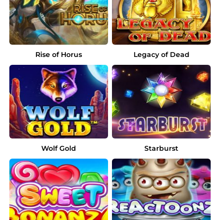
Rise of Horus
Legacy of Dead
Wolf Gold
Starburst