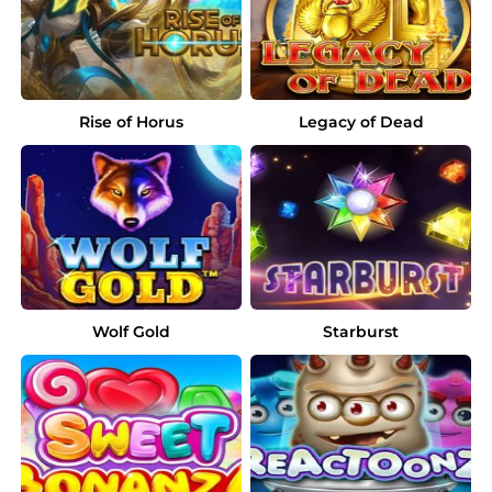
Rise of Horus
Legacy of Dead
Wolf Gold
Starburst