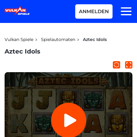
ANMELDEN
Vulkan Spiele
Spielautomaten
Aztec Idols
Aztec Idols