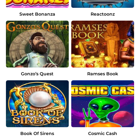
Sweet Bonanza
Reactoonz
Gonzo’s Quest
Ramses Book
Book Of Sirens
Cosmic Cash